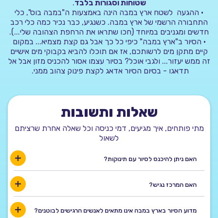
שטוחות וסגורות בלבד
.
•
ההגעה לשטח ארץ במבה הינה באמצעות ה"במבה בוס", כלי
התחבורה הרשמי של ארץ במבה. כשנגיע, כבר נכיר כמה כלי רכב
חדשים ומגניבים במיוחד (חכו שתראו את הרחפת הצהובה שלי...).
•
הסיור ב"ארץ במבה" כיפי כל כך אבל גם קצת מצמיא... במקום
קיים מתקן מים לרשותכם, אז אם תוכלו להביא בקבוקי מים אישיים
זה ממש יעזור... ולגבי אוכל? בסיור עצמו אסור להכניס מזון אבל אל
תדאגו - בסיום הסיור
אדאג
לקצת פינוק צהוב ממני.
שאלות ותשובות
מתי פותחים, איך מגיעים, דמי כניסה וכל שאלה אחרת שרציתם
לשאול
האם ניתן להיכנס לסיור עם תינוקות?
האם המרכז נגיש?
מדוע הסיור בארץ במבה אינו מתאים לאנשים הרגישים לבוטנים?