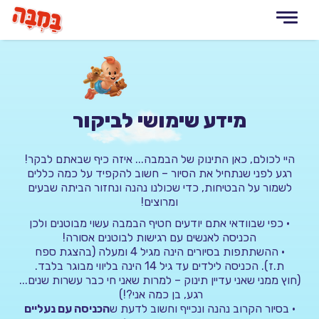
Toggle
navigation
דלג
לתוכן
המרכזי
מידע שימושי לביקור
היי לכולם, כאן התינוק של הבמבה... איזה כיף שבאתם לבקר!
רגע לפני שנתחיל את הסיור – חשוב להקפיד על כמה כללים
לשמור על הבטיחות, כדי שכולנו נהנה ונחזור הביתה שבעים
ומרוצים!
•
כפי שבוודאי אתם יודעים חטיף הבמבה עשוי מבוטנים ולכן
הכניסה לאנשים עם רגישות לבוטנים אסורה!
•
ההשתתפות בסיורים הינה
מגיל 4 ומעלה (בהצגת ספח
ת.ז).
הכניסה לילדים עד גיל 14 הינה בליווי מבוגר בלבד.
(חוץ ממני שאני עדיין תינוק – למרות שאני חי כבר עשרות שנים...
רגע, בן כמה אני?!)
•
בסיור הקרוב נהנה ונכייף וחשוב לדעת ש
הכניסה עם נעליים