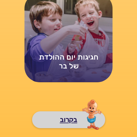
חגיגות יום ההולדת
של בר
בקרוב