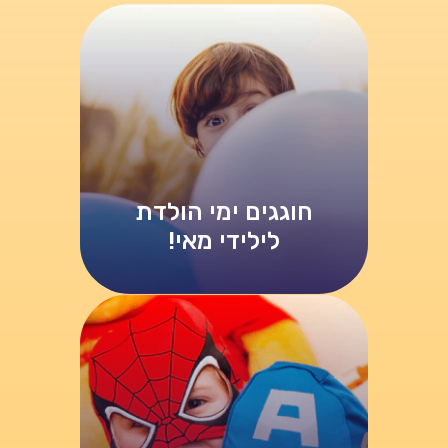
חוגגים ימי הולדת
לילידי מאי!