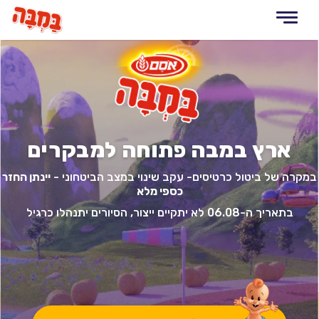
Toggle
navigation
דלג
לתוכן
המרכזי
ארץ במבה פתוחה למבקרים
במקרה של ביטול כרטיסים- עקב שינוי במצב הביטחוני -
יינתן החזר
כספי מלא
בתאריך ה-06.08 לא יתקיים ייצור, הסיורים יתנהלו כרגיל